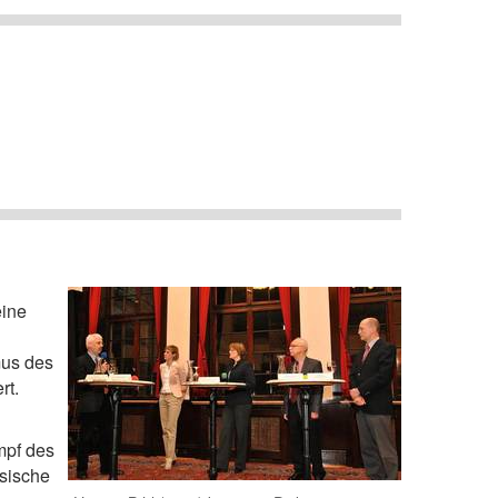
eine
mus des
rt.
mpf des
nsische