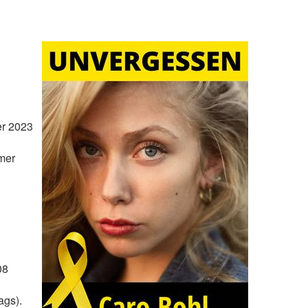
er 2023
mer
08
ags).