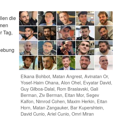
len die
mmen
r Tag,
dgebung
Elkana Bohbot, Matan Angrest, Avinatan Or,
Yosef-Haim Ohana, Alon Ohel, Evyatar David,
Guy Gilboa-Dalal, Rom Braslavski, Gali
Berman, Ziv Berman, Eitan Mor, Segev
Kalfon, Nimrod Cohen, Maxim Herkin, Eitan
Horn, Matan Zangauker, Bar Kupershtein,
David Cunio, Ariel Cunio, Omri Miran