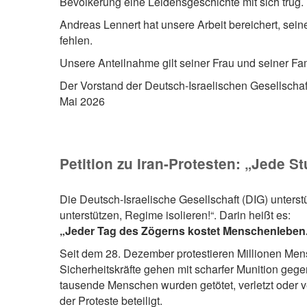
Bevölkerung eine Leidensgeschichte mit sich trug.
Andreas Lennert hat unsere Arbeit bereichert, sei
fehlen.
Unsere Anteilnahme gilt seiner Frau und seiner Fam
Der Vorstand der Deutsch-Israelischen Gesellscha
Mai 2026
Petition zu Iran-Protesten: „Jede St
Die Deutsch-Israelische Gesellschaft (DIG) unterstü
unterstützen, Regime isolieren!“. Darin heißt es:
„Jeder Tag des Zögerns kostet Menschenleben. W
Seit dem 28. Dezember protestieren Millionen Me
Sicherheitskräfte gehen mit scharfer Munition geg
tausende Menschen wurden getötet, verletzt oder v
der Proteste beteiligt.