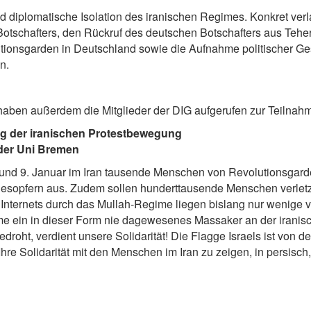
 und diplomatische Isolation des iranischen Regimes. Konkret ver
otschafters, den Rückruf des deutschen Botschafters aus Teher
utionsgarden in Deutschland sowie die Aufnahme politischer G
n.
haben außerdem die Mitglieder der DIG aufgerufen zur Teilnahm
g der iranischen Protestbewegung
 der Uni Bremen
d 9. Januar im Iran tausende Menschen von Revolutionsgarden
opfern aus. Zudem sollen hunderttausende Menschen verletzt,
nternets durch das Mullah-Regime liegen bislang nur wenige ve
ime ein in dieser Form nie dagewesenes Massaker an der iran
roht, verdient unsere Solidarität! Die Flagge Israels ist von 
Ihre Solidarität mit den Menschen im Iran zu zeigen, in persisc